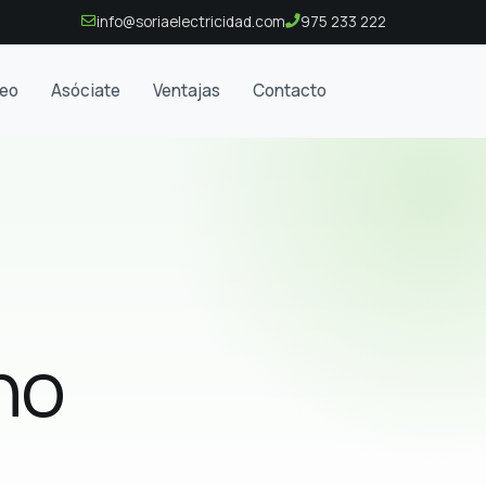
info@soriaelectricidad.com
975 233 222
eo
Asóciate
Ventajas
Contacto
no